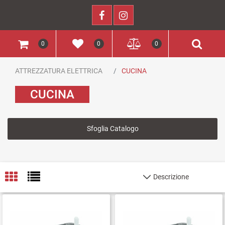
0
0
0
ATTREZZATURA ELETTRICA
CUCINA
CUCINA
Sfoglia Catalogo