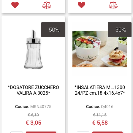
-50%
-50%
*DOSATORE ZUCCHERO
*INSALATIERA ML.1300
VALIRA A.3025*
24/PZ cm.18.4x16.4x7*
Codice:
MRN40775
Codice:
Q4016
€ 6,10
€ 11,15
€ 3,05
€ 5,58