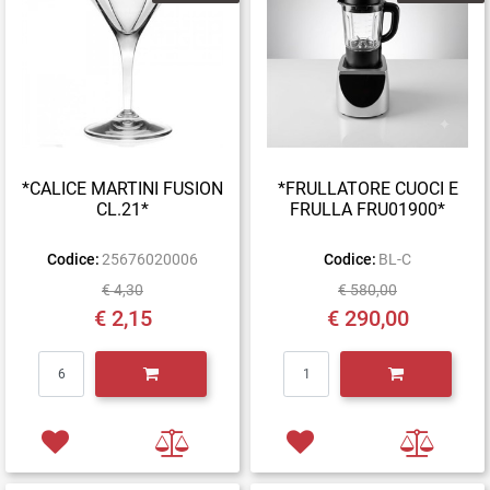
*CALICE MARTINI FUSION
*FRULLATORE CUOCI E
CL.21*
FRULLA FRU01900*
Codice:
25676020006
Codice:
BL-C
€ 4,30
€ 580,00
€ 2,15
€ 290,00
Quantità
Quantità