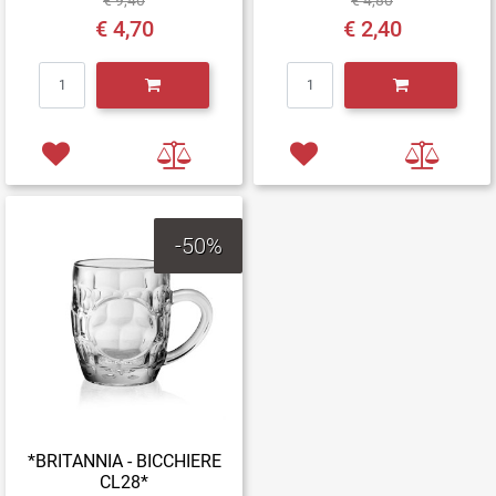
€ 9,40
€ 4,80
€ 4,70
€ 2,40
Quantità
Quantità
-50%
*BRITANNIA - BICCHIERE
CL28*