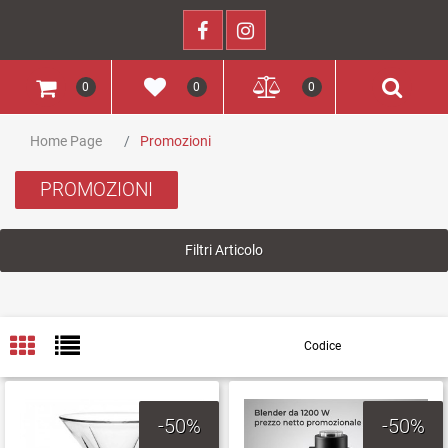
0
0
0
Home Page
Promozioni
PROMOZIONI
Filtri Articolo
-50%
-50%