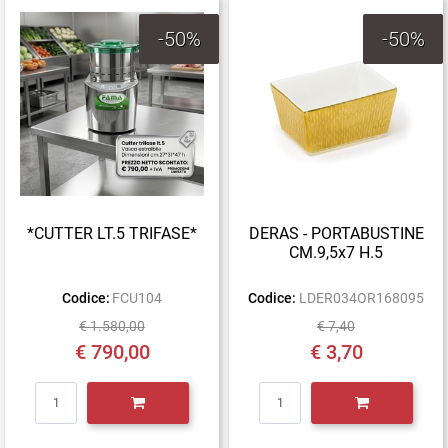
-50%
-50%
*CUTTER LT.5 TRIFASE*
DERAS - PORTABUSTINE
CM.9,5x7 H.5
Codice:
FCU104
Codice:
LDER034OR168095
€ 1.580,00
€ 7,40
€ 790,00
€ 3,70
Quantità
Quantità