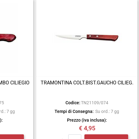
BO CILIEGIO
TRAMONTINA COLT.BIST.GAUCHO CILIEG.
75
Codice:
TN21109/074
rd.: 7 gg
Tempi di Consegna:
Su ord.: 7 gg
):
Prezzo (iva inclusa):
€ 4,95
Quantità