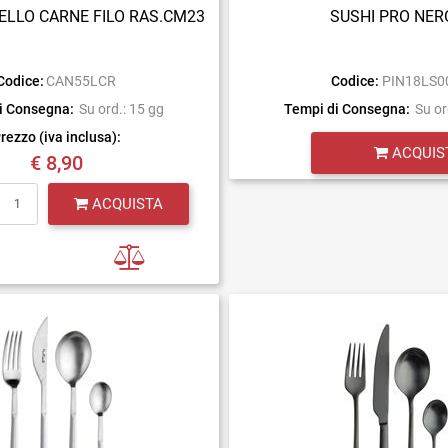
ELLO CARNE FILO RAS.CM23
SUSHI PRO NER
Codice:
CAN55LCR
Codice:
PIN18LS0
i Consegna:
Su ord.: 15 gg
Tempi di Consegna:
Su or
rezzo (iva inclusa):
Quantità
ACQUIS
€ 8,90
Quantità
ACQUISTA