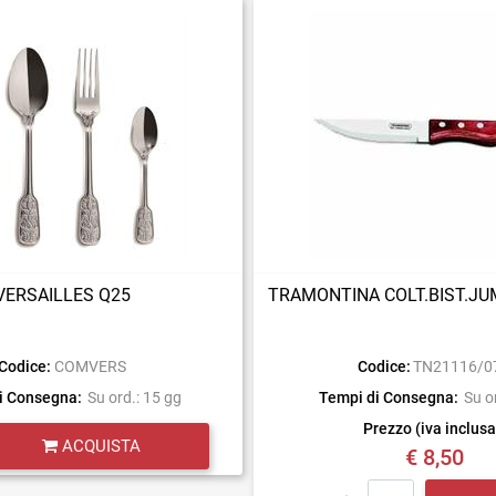
VERSAILLES Q25
TRAMONTINA COLT.BIST.JUM
Codice:
COMVERS
Codice:
TN21116/0
i Consegna:
Su ord.: 15 gg
Tempi di Consegna:
Su o
Prezzo (iva inclusa
Quantità
ACQUISTA
€ 8,50
Quantità