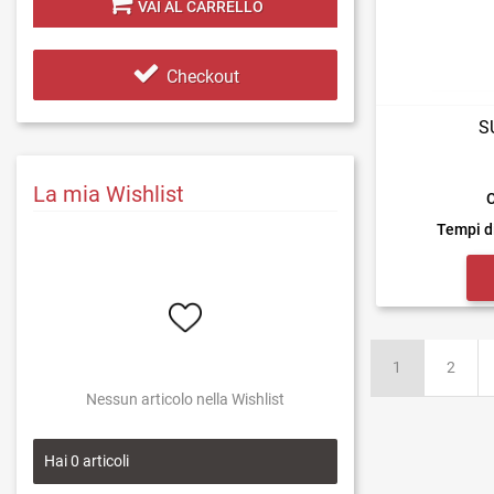
VAI AL CARRELLO
Checkout
S
La mia Wishlist
C
Tempi d
1
2
Nessun articolo nella Wishlist
Hai
0
articoli