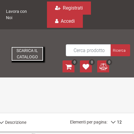
Registrati
Lavora con
Noi
Accedi
SCARICA IL
CATALOGO
0
0
0
Elementi per pagina: