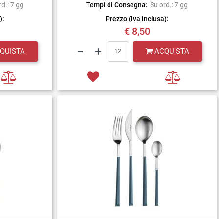
rd.: 7 gg
Tempi di Consegna:
Su ord.: 7 gg
):
Prezzo (iva inclusa):
€ 8,50
Quantità
QUISTA
ACQUISTA