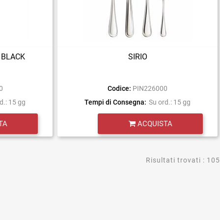
 BLACK
SIRIO
0
Codice:
PIN226000
d.: 15 gg
Tempi di Consegna:
Su ord.: 15 gg
Quantità
TA
ACQUISTA
Risultati trovati : 105