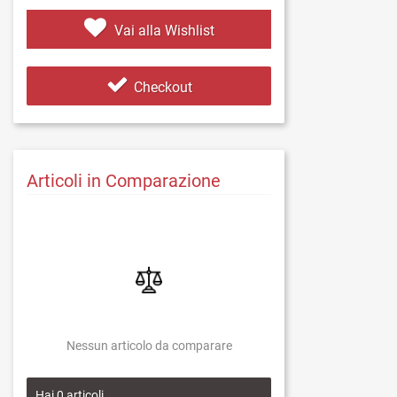
Vai alla Wishlist
Checkout
Articoli in Comparazione
Nessun articolo da comparare
Hai
0
articoli