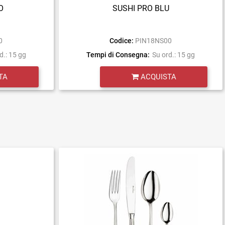
O
SUSHI PRO BLU
0
Codice:
PIN18NS00
d.: 15 gg
Tempi di Consegna:
Su ord.: 15 gg
Quantità
TA
ACQUISTA