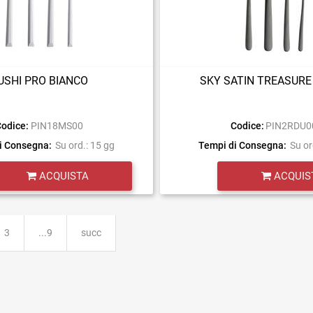
USHI PRO BIANCO
SKY SATIN TREASURE
odice:
PIN18MS00
Codice:
PIN2RDU0
i Consegna:
Su ord.: 15 gg
Tempi di Consegna:
Su or
Quantità
Quantità
ACQUISTA
ACQUIS
3
...9
succ