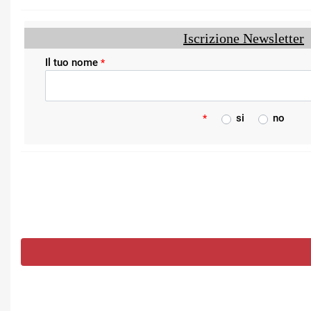
Iscrizione Newsletter
Il tuo nome
*
*
si
no
*