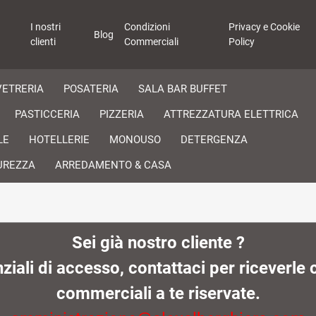
I nostri
Condizioni
Privacy e Cookie
Blog
clienti
Commerciali
Policy
VETRERIA
POSATERIA
SALA BAR BUFFET
PASTICCERIA
PIZZERIA
ATTREZZATURA ELETTRICA
LE
HOTELLERIE
MONOUSO
DETERGENZA
UREZZA
ARREDAMENTO & CASA
Sei già nostro cliente ?
iali di accesso, contattaci per riceverle c
commerciali a te riservate.