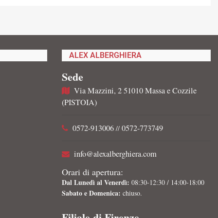
ALEX ALBERGHIERA
Sede
Via Mazzini, 2 51010 Massa e Cozzile
(PISTOIA)
0572-913006
0572-773749
//
info@alexalberghiera.com
Orari di apertura:
Dal Lunedì al Venerdì:
08:30-12:30 / 14:00-18:00
Sabato e Domenica:
chiuso.
Filiale di Firenze