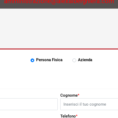
amministrazione@alexalberghiera.com
Tipo di utente
Persona Fisica
Azienda
Cognome
*
Telefono
*