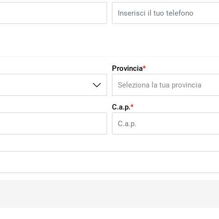
Provincia
*
C.a.p.
*