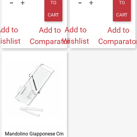
TO
TO
CART
CART
dd to
Add to
Add to
Add to
ishlist
Wishlist
Comparator
Comparato
Mandolino Giapponese Cm