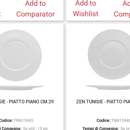
Add to
Add to
Ad
t
Wishlist
Comparator
Comp
IE - PIATTO PIANO CM.29
ZEN TUNISIE - PIATTO P
Codice:
TNN15945
Codice:
TNN1594
i Consegna:
Su ord.: 15 gg
Tempi di Consegna:
Su or