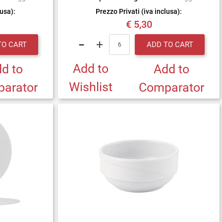
lusa):
Prezzo Privati (iva inclusa):
€ 5,30
Quantity
TO CART
ADD TO CART
Add to
d to
Add to
Wishlist
arator
Comparator