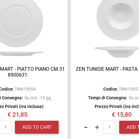
 MART - PIATTO PIANO CM.31
ZEN TUNISIE MART - PASTA
8900631
Codice:
TNN15954
Codice:
TNN1595
i Consegna:
Su ord.: 15 gg
Tempi di Consegna:
Su or
o Privati (iva inclusa):
Prezzo Privati (iva inc
€ 21,85
€ 15,80
Quantity
Quantity
ADD TO CART
ADD 