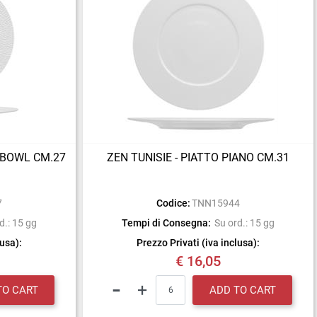
 BOWL CM.27
ZEN TUNISIE - PIATTO PIANO CM.31
7
Codice:
TNN15944
d.: 15 gg
Tempi di Consegna:
Su ord.: 15 gg
lusa):
Prezzo Privati (iva inclusa):
€ 16,05
Quantity
TO CART
ADD TO CART