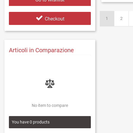
1
2
Checkout
Articoli in Comparazione
No item to compare
You have
0
products