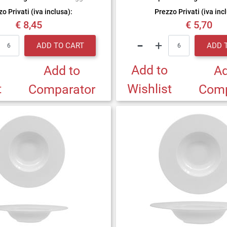
o Privati (iva inclusa):
Prezzo Privati (iva inc
€ 8,45
€ 5,70
Quantity
Quantity
ADD TO CART
ADD 
Add to
Add to
Ad
t
Wishlist
Comparator
Comp