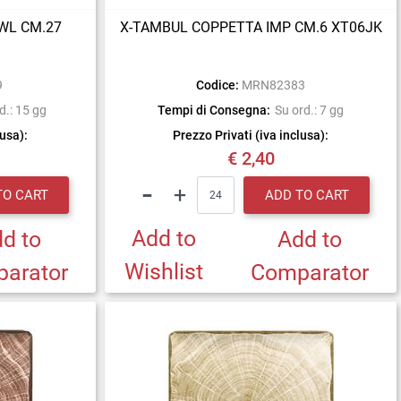
OWL CM.27
X-TAMBUL COPPETTA IMP CM.6 XT06JK
9
Codice:
MRN82383
d.: 15 gg
Tempi di Consegna:
Su ord.: 7 gg
lusa):
Prezzo Privati (iva inclusa):
€ 2,40
Quantity
TO CART
ADD TO CART
Add to
d to
Add to
Wishlist
arator
Comparator