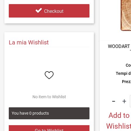
Checkout
La mia Wishlist
WOODART 
Co
Tempi d
Prezz
No item to Wishlist
You have
0
products
Add to
Wishlis
Go to Wishlist