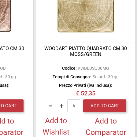
ATO CM.30
WOODART PIATTO QUADRATO CM.30
MOSS/GREEN
0OB
Codice:
KWDEDSQ30MG
d.: 30 gg
Tempi di Consegna:
Su ord.: 30 gg
lusa):
Prezzo Privati (iva inclusa):
€ 52,35
Quantity
TO CART
ADD TO CART
Add to
d to
Add to
Wishlist
arator
Comparator