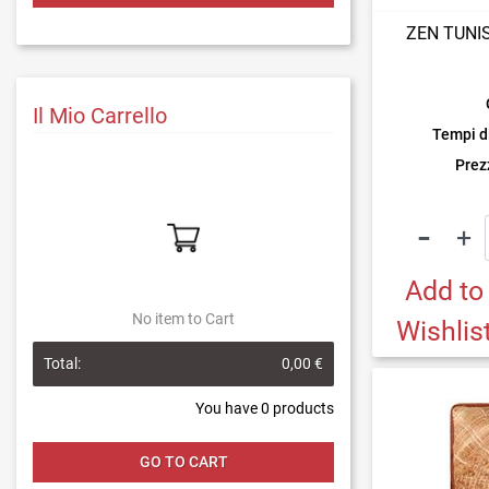
ZEN TUNIS
Il Mio Carrello
Tempi d
Prezz
Add to
No item to Cart
Wishlis
Total:
0,00 €
You have
0
products
GO TO CART