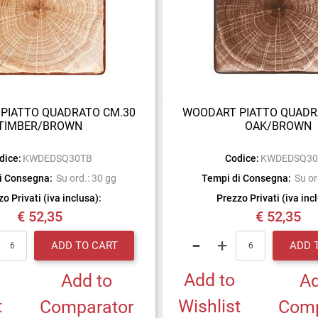
PIATTO QUADRATO CM.30
WOODART PIATTO QUADR
TIMBER/BROWN
OAK/BROWN
dice:
KWDEDSQ30TB
Codice:
KWDEDSQ3
i Consegna:
Su ord.: 30 gg
Tempi di Consegna:
Su or
o Privati (iva inclusa):
Prezzo Privati (iva inc
€ 52,35
€ 52,35
Quantity
Quantity
ADD TO CART
ADD 
Add to
Add to
Ad
t
Wishlist
Comparator
Comp