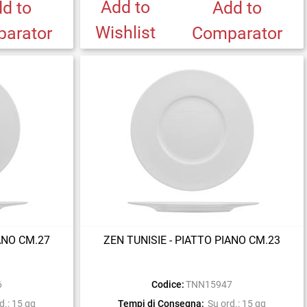
Add to
d to
Add to
Wishlist
arator
Comparator
IANO CM.27
ZEN TUNISIE - PIATTO PIANO CM.23
6
Codice:
TNN15947
d.: 15 gg
Tempi di Consegna:
Su ord.: 15 gg