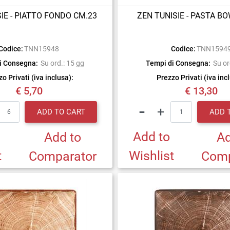
IE - PIATTO FONDO CM.23
ZEN TUNISIE - PASTA B
Codice:
TNN15948
Codice:
TNN1594
i Consegna:
Su ord.: 15 gg
Tempi di Consegna:
Su or
o Privati (iva inclusa):
Prezzo Privati (iva inc
€ 5,70
€ 13,30
Quantity
Quantity
ADD TO CART
ADD 
Add to
Add to
Ad
t
Wishlist
Comparator
Comp