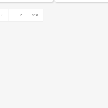
3
...112
next