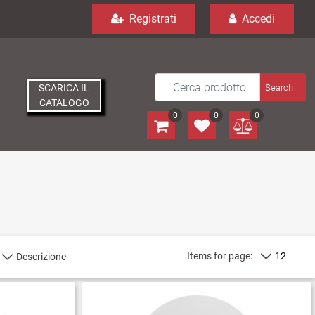
Registrati
Accedi
SCARICA IL
CATALOGO
0
0
0
Items for page: