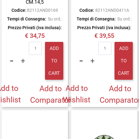
CM.14,5
Codice:
82112AND0169
Codice:
82112AND0411A
Tempi di Consegna:
Su ord.:
Tempi di Consegna:
Su ord.:
Prezzo Privati (iva inclusa):
Prezzo Privati (iva inclusa):
€ 34,75
€ 39,55
Quantity
Quantity
ADD
ADD
TO
TO
CART
CART
dd to
Add to
Add to
Add to
ishlist
Wishlist
Comparator
Comparato