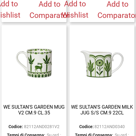
dd to
Add to
Add to
Add to
ishlist
Wishlist
Comparator
Comparato
WE SULTAN'S GARDEN MUG
WE SULTAN'S GARDEN MILK
V2 CM.9 CL.35
JUG S/S CM.9 22CL
Codice:
82112AND0281V2
Codice:
82112AND0340
Tempi di Consegna:
Su ord.:
Tempi di Consegna:
Su ord.: