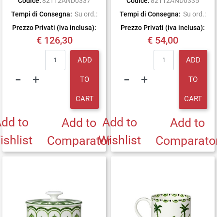
Codice:
82112AND0337
Codice:
82112AND0335
Tempi di Consegna:
Su ord.:
Tempi di Consegna:
Su ord.:
Prezzo Privati (iva inclusa):
Prezzo Privati (iva inclusa):
€ 126,30
€ 54,00
Quantity
Quantity
ADD
ADD
TO
TO
CART
CART
dd to
Add to
Add to
Add to
ishlist
Wishlist
Comparator
Comparato