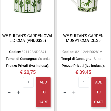
WE SULTAN'S GARDEN OVAL
WE SULTAN'S GARDEN
LID CM.9 (AND0335)
MUGV1 CM.9 CL.35
Codice:
82112AND0341
Codice:
82112AND0281V1
Tempi di Consegna:
Su ord.:
Tempi di Consegna:
Su ord.:
Prezzo Privati (iva inclusa):
Prezzo Privati (iva inclusa):
€ 20,75
€ 39,45
Quantity
Quantity
ADD
ADD
TO
TO
CART
CART