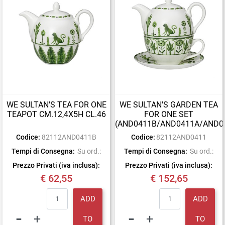
WE SULTAN'S TEA FOR ONE
WE SULTAN'S GARDEN TEA
TEAPOT CM.12,4X5H CL.46
FOR ONE SET
(AND0411B/AND0411A/AND0
Codice:
82112AND0411B
Codice:
82112AND0411
Tempi di Consegna:
Su ord.:
Tempi di Consegna:
Su ord.:
Prezzo Privati (iva inclusa):
Prezzo Privati (iva inclusa):
€ 62,55
€ 152,65
Quantity
Quantity
ADD
ADD
TO
TO