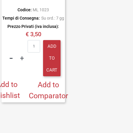
Codice:
ML 1023
Tempi di Consegna:
Su ord.: 7 gg
Prezzo Privati (iva inclusa):
€ 3,50
Quantity
ADD
TO
CART
dd to
Add to
ishlist
Comparator