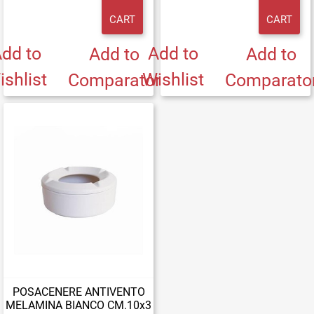
CART
CART
dd to
Add to
Add to
Add to
ishlist
Wishlist
Comparator
Comparato
POSACENERE ANTIVENTO
MELAMINA BIANCO CM.10x3