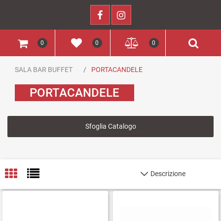
0
0
0
SALA BAR BUFFET
PORTACANDELE
PORTACANDELE
Sfoglia Catalogo