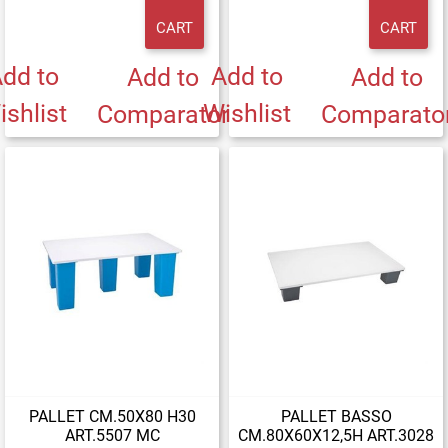
CART
CART
dd to
Add to
Add to
Add to
ishlist
Wishlist
Comparator
Comparato
PALLET CM.50X80 H30
PALLET BASSO
ART.5507 MC
CM.80X60X12,5H ART.3028