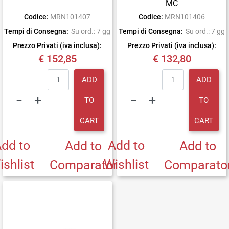
MC
Codice:
MRN101407
Codice:
MRN101406
Tempi di Consegna:
Su ord.: 7 gg
Tempi di Consegna:
Su ord.: 7 gg
Prezzo Privati (iva inclusa):
Prezzo Privati (iva inclusa):
€ 152,85
€ 132,80
Quantity
Quantity
ADD
ADD
TO
TO
CART
CART
dd to
Add to
Add to
Add to
ishlist
Wishlist
Comparator
Comparato