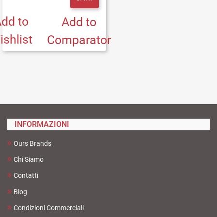
dd to
Add to
ishlist
Comparator
INFORMAZIONI
Ours Brands
Chi Siamo
Contatti
Blog
Condizioni Commerciali