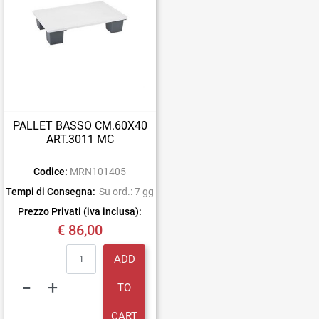
PALLET BASSO CM.60X40
ART.3011 MC
Codice:
MRN101405
Tempi di Consegna:
Su ord.: 7 gg
Prezzo Privati (iva inclusa):
€ 86,00
Quantity
ADD
TO
CART