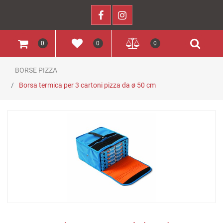
0
0
0
BORSE PIZZA
Borsa termica per 3 cartoni pizza da ø 50 cm