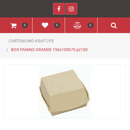
0
0
0
CARTONCINO KRAFT/PE
BOX PANINO GRANDE 150x100h70 pz100