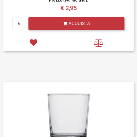
Prezzo (iva inclusa):
€ 2,95
Quantità
ACQUISTA