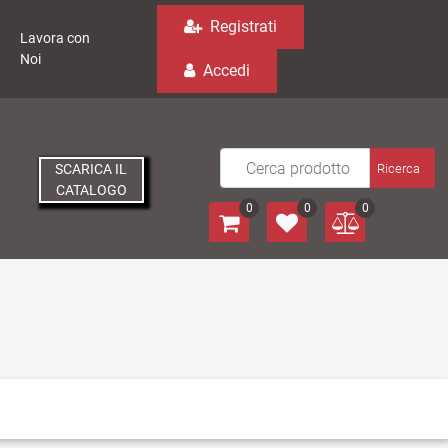
Registrati
Lavora con
Noi
Accedi
SCARICA IL
CATALOGO
0
0
0