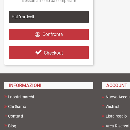
Nessun articolo da comparare
Hai
0
articoli
Confronta
Checkout
INFORMAZIONI
ACCOUNT
I nostri marchi
Nuovo Accou
Chi Siamo
Wishlist
Contatti
Lista regalo
Blog
Area Riserva