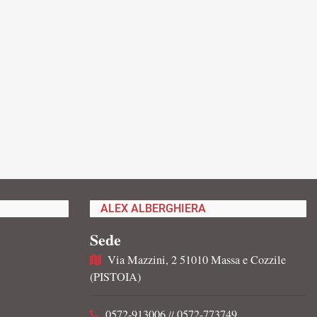
ALEX ALBERGHIERA
Sede
Via Mazzini, 2 51010 Massa e Cozzile
(PISTOIA)
0572-913006
0572-773749
//