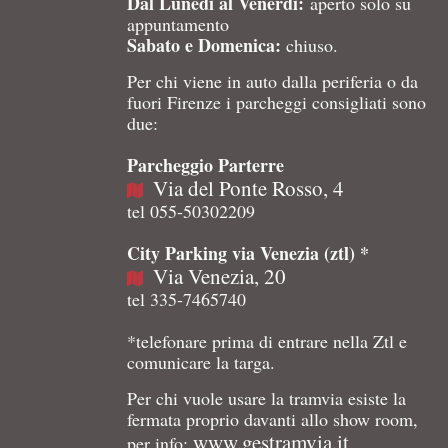
Dal Lunedì al Venerdì:
aperto solo su
appuntamento
Sabato e Domenica:
chiuso.
Per chi viene in auto dalla periferia o da
fuori Firenze i parcheggi consigliati sono
due:
Parcheggio Parterre
Via del Ponte Rosso, 4
tel 055-50302209
City Parking via Venezia (ztl) *
Via Venezia, 20
tel 335-7465740
*telefonare prima di entrare nella Ztl e
comunicare la targa.
Per chi vuole usare la tramvia esiste la
fermata proprio davanti allo show room,
www.gestramvia.it
per info: