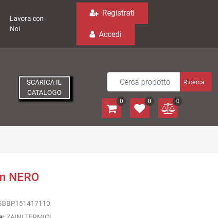
Registrati
Lavora con
Noi
Accedi
SCARICA IL
CATALOGO
0
0
0
cm NERO
GBBP151417110
a:
ZAINI TERMICI