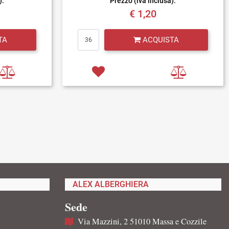
):
Prezzo (iva inclusa):
€ 1,20
Quantità
TA
ACQUISTA
ALEX ALBERGHIERA
Sede
Via Mazzini, 2 51010 Massa e Cozzile