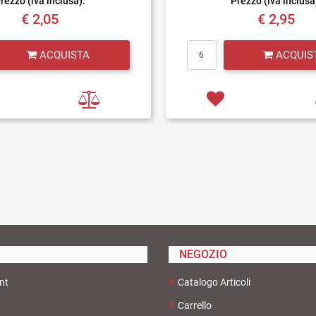
rezzo (iva inclusa):
Prezzo (iva inclusa
€ 2,05
€ 2,95
Quantità
Quantità
ACQUISTA
ACQUIS
NEGOZIO
nt
Catalogo Articoli
Carrello