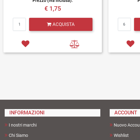
Prezzo (iva inclusa):
P
€ 1,75
Quantità
ACQUISTA
INFORMAZIONI
ACCOUNT
I nostri marchi
Nuovo Accou
Chi Siamo
Wishlist