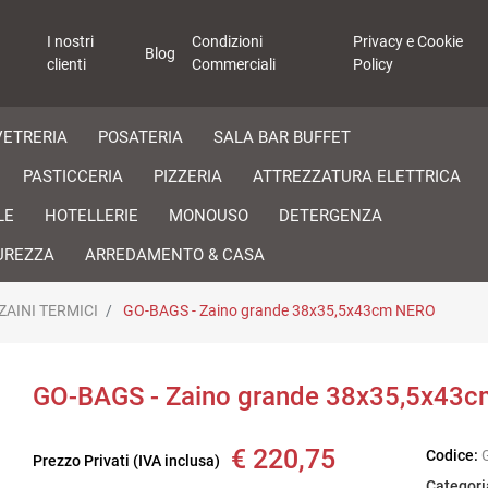
I nostri
Condizioni
Privacy e Cookie
Blog
clienti
Commerciali
Policy
VETRERIA
POSATERIA
SALA BAR BUFFET
PASTICCERIA
PIZZERIA
ATTREZZATURA ELETTRICA
LE
HOTELLERIE
MONOUSO
DETERGENZA
UREZZA
ARREDAMENTO & CASA
ZAINI TERMICI
GO-BAGS - Zaino grande 38x35,5x43cm NERO
GO-BAGS - Zaino grande 38x35,5x43
€ 220,75
Codice:
Prezzo Privati (IVA inclusa)
Categori