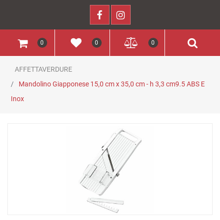
0
0
0
AFFETTAVERDURE
Mandolino Giapponese 15,0 cm x 35,0 cm - h 3,3 cm9.5 ABS E
Inox