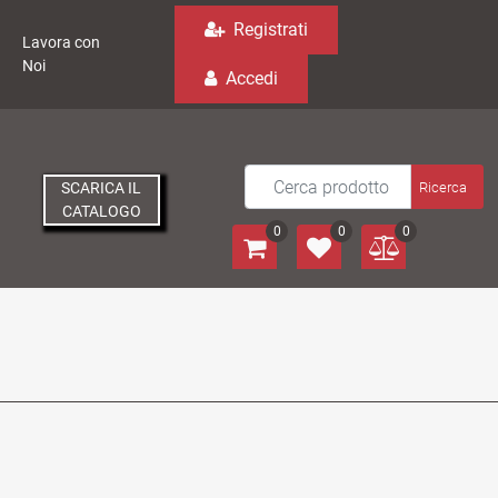
Registrati
Lavora con
Noi
Accedi
SCARICA IL
CATALOGO
0
0
0