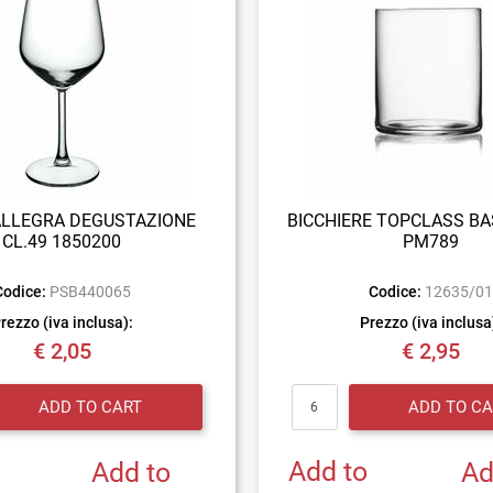
ALLEGRA DEGUSTAZIONE
BICCHIERE TOPCLASS BA
CL.49 1850200
PM789
Codice:
PSB440065
Codice:
12635/0
rezzo (iva inclusa):
Prezzo (iva inclusa
€ 2,05
€ 2,95
Quantity
Quantity
ADD TO CART
ADD TO CA
Add to
Add to
Ad