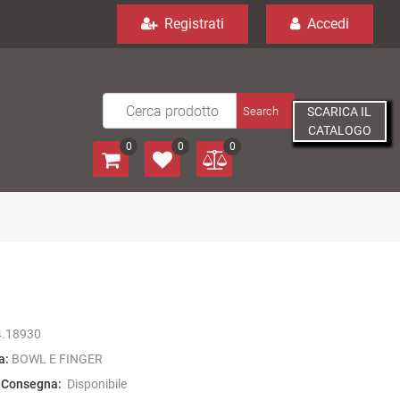
Registrati
Accedi
SCARICA IL
CATALOGO
0
0
0
4.18930
a:
BOWL E FINGER
 Consegna:
Disponibile