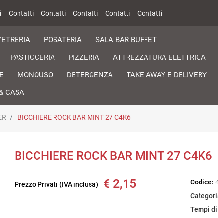
i
Contatti
Contatti
Contatti
Contatti
Contatti
VETRERIA
POSATERIA
SALA BAR BUFFET
PASTICCERIA
PIZZERIA
ATTREZZATURA ELETTRICA
E
MONOUSO
DETERGENZA
TAKE AWAY E DELIVERY
& CASA
ER
BICCHIERE ROCK BAR MINT 27 C4K6
BICCHIERE ROCK BAR MINT 27 C4K6
€ 2,15
Codice:
Prezzo Privati (IVA inclusa)
Categori
Tempi di