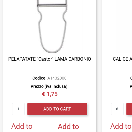
PELAPATATE "Castor" LAMA CARBONIO
CALICE 
Codice:
A1432000
Prezzo (iva inclusa):
P
€ 1,75
Quantity
ADD TO CART
Add to
Add to
Add to