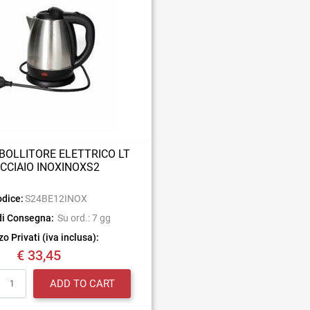
BOLLITORE ELETTRICO LT
ACCIAIO INOXINOXS2
dice:
S24BE12INOX
di Consegna:
Su ord.: 7 gg
o Privati (iva inclusa):
€ 33,45
Quantity
ADD TO CART