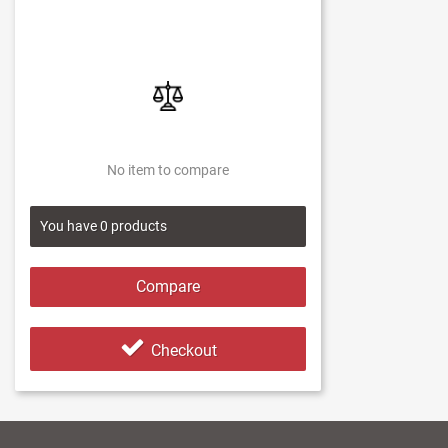
No item to compare
You have
0
products
Compare
Checkout