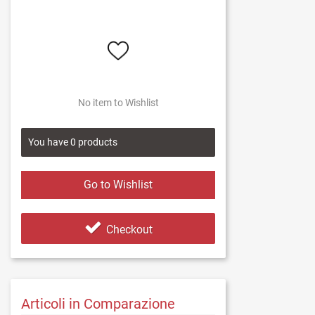
No item to Wishlist
You have
0
products
Go to Wishlist
Checkout
Articoli in Comparazione