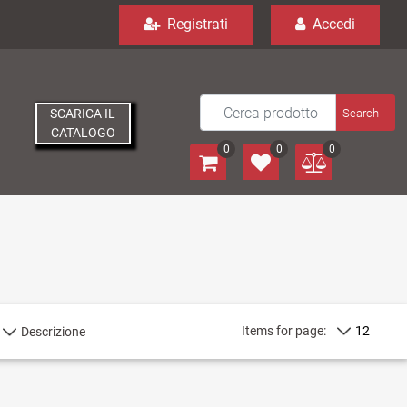
Registrati
Accedi
SCARICA IL
CATALOGO
0
0
0
Items for page: