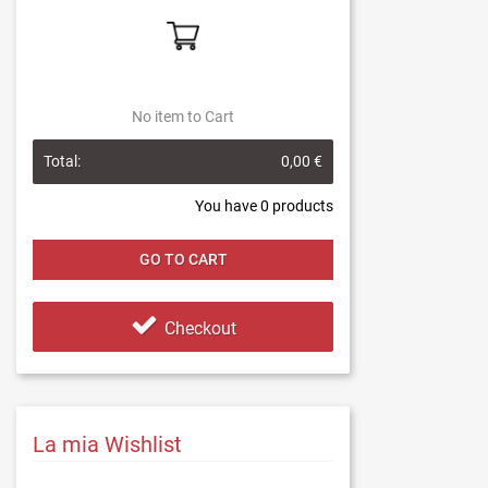
No item to Cart
Total:
0,00 €
You have
0
products
GO TO CART
Checkout
La mia Wishlist