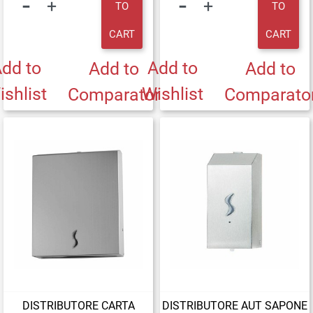
TO
TO
CART
CART
dd to
Add to
Add to
Add to
ishlist
Wishlist
Comparator
Comparato
DISTRIBUTORE CARTA
DISTRIBUTORE AUT SAPONE