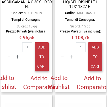
ASCIUGAMANI A C 30X11X39
LIQ/GEL DISINF LT.1
H.
15X11X27 H.
Codice:
MDL105019
Codice:
MDL104531
Tempi di Consegna:
Tempi di Consegna:
Su ord.: 15 gg
Su ord.: 15 gg
Prezzo Privati (iva inclusa):
Prezzo Privati (iva inclusa):
€ 95,55
€ 108,75
Quantity
Quantity
ADD
ADD
TO
TO
CART
CART
dd to
Add to
Add to
Add to
ishlist
Wishlist
Comparator
Comparato