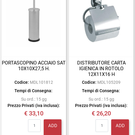
PORTASCOPINO ACCIAIO SAT
DISTRIBUTORE CARTA
10X10X27,5 H.
IGIENICA IN ROTOLO
12X11X16 H
Codice:
MDL101812
Codice:
MDL105209
Tempi di Consegna:
Tempi di Consegna:
Su ord.: 15 gg
Su ord.: 15 gg
Prezzo Privati (iva inclusa):
Prezzo Privati (iva inclusa):
€ 33,10
€ 26,20
Quantity
Quantity
ADD
ADD