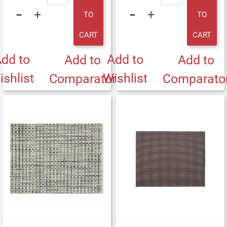
TO
TO
CART
CART
dd to
Add to
Add to
Add to
ishlist
Wishlist
Comparator
Comparato