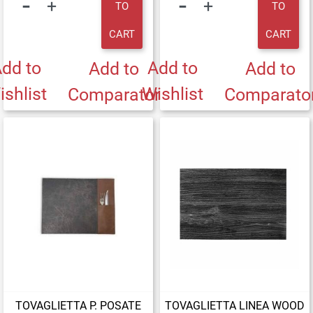
TO
TO
CART
CART
dd to
Add to
Add to
Add to
ishlist
Wishlist
Comparator
Comparato
TOVAGLIETTA P. POSATE
TOVAGLIETTA LINEA WOOD