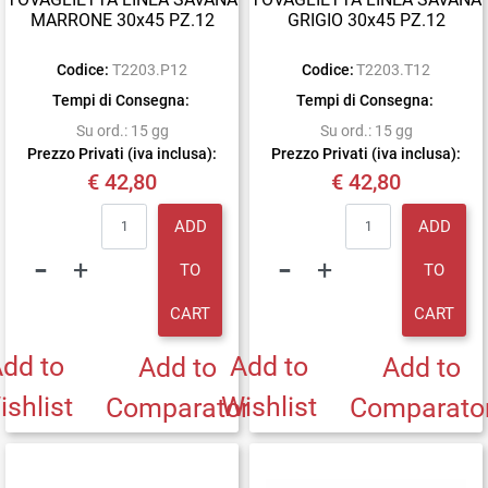
MARRONE 30x45 PZ.12
GRIGIO 30x45 PZ.12
Codice:
T2203.P12
Codice:
T2203.T12
Tempi di Consegna:
Tempi di Consegna:
Su ord.: 15 gg
Su ord.: 15 gg
Prezzo Privati (iva inclusa):
Prezzo Privati (iva inclusa):
€ 42,80
€ 42,80
Quantity
Quantity
ADD
ADD
TO
TO
CART
CART
dd to
Add to
Add to
Add to
ishlist
Wishlist
Comparator
Comparato