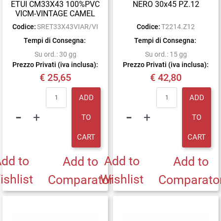
ETUI CM33X43 100%PVC
NERO 30x45 PZ.12
VICM-VINTAGE CAMEL
Codice:
SRET33X43VIAR/VI
Codice:
T2214.Z12
Tempi di Consegna:
Tempi di Consegna:
Su ord.: 30 gg
Su ord.: 15 gg
Prezzo Privati (iva inclusa):
Prezzo Privati (iva inclusa):
€ 25,65
€ 42,80
Quantity
Quantity
ADD
ADD
TO
TO
CART
CART
dd to
Add to
Add to
Add to
ishlist
Wishlist
Comparator
Comparato