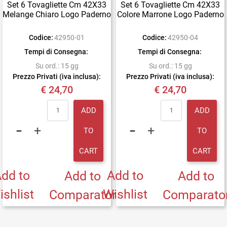
Set 6 Tovagliette Cm 42X33
Set 6 Tovagliette Cm 42X33
Melange Chiaro Logo Paderno
Colore Marrone Logo Paderno
Codice:
42950-01
Codice:
42950-04
Tempi di Consegna:
Tempi di Consegna:
Su ord.: 15 gg
Su ord.: 15 gg
Prezzo Privati (iva inclusa):
Prezzo Privati (iva inclusa):
€ 24,70
€ 24,70
Quantity
Quantity
ADD
ADD
TO
TO
CART
CART
dd to
Add to
Add to
Add to
ishlist
Wishlist
Comparator
Comparato