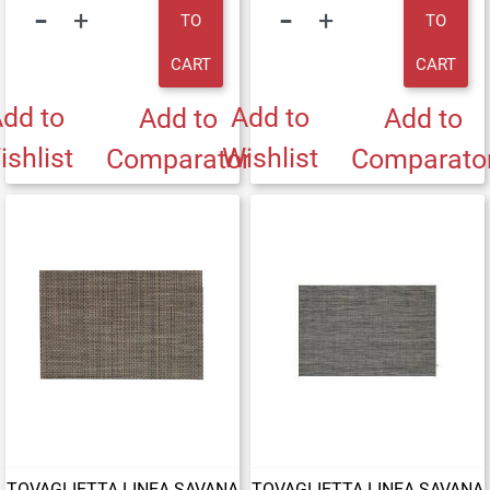
TO
TO
CART
CART
dd to
Add to
Add to
Add to
ishlist
Wishlist
Comparator
Comparato
TOVAGLIETTA LINEA SAVANA
TOVAGLIETTA LINEA SAVANA