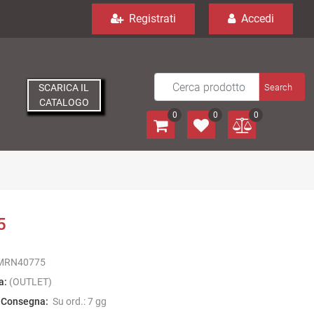
Registrati
Accedi
SCARICA IL
CATALOGO
0
0
0
5
MRN40775
a:
(OUTLET)
 Consegna:
Su ord.: 7 gg