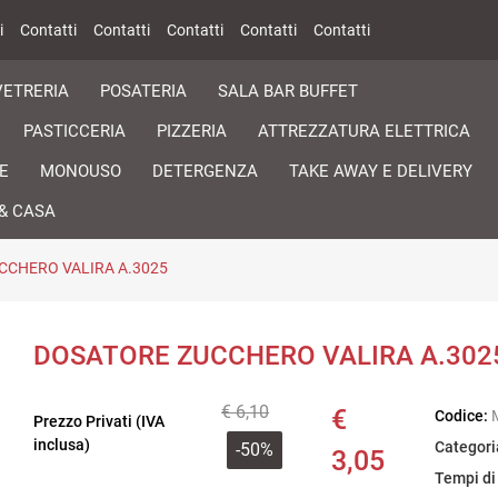
i
Contatti
Contatti
Contatti
Contatti
Contatti
VETRERIA
POSATERIA
SALA BAR BUFFET
PASTICCERIA
PIZZERIA
ATTREZZATURA ELETTRICA
E
MONOUSO
DETERGENZA
TAKE AWAY E DELIVERY
& CASA
CCHERO VALIRA A.3025
DOSATORE ZUCCHERO VALIRA A.302
€ 6,10
€
Codice:
Prezzo Privati (IVA
inclusa)
Categori
-50%
3,05
Tempi di