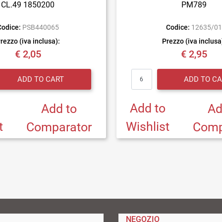
CL.49 1850200
PM789
Codice:
PSB440065
Codice:
12635/0
rezzo (iva inclusa):
Prezzo (iva inclusa
€ 2,05
€ 2,95
Quantity
Quantity
ADD TO CART
ADD TO CA
Add to
Add to
Ad
t
Wishlist
Comparator
Comp
NEGOZIO