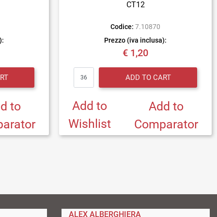
CT12
1
Codice:
7.10870
):
Prezzo (iva inclusa):
€ 1,20
Quantity
RT
ADD TO CART
Add to
d to
Add to
Wishlist
arator
Comparator
ALEX ALBERGHIERA