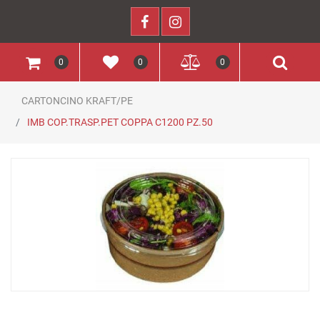
0
0
0
CARTONCINO KRAFT/PE
IMB COP.TRASP.PET COPPA C1200 PZ.50