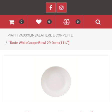
0
0
0
PIATTI,VASSOI,INSALATIERE E COPPETTE
Taste WhiteCoupe Bowl 29.0cm (11½")