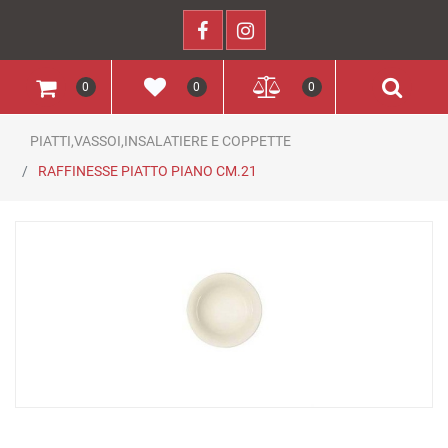
0
0
0
PIATTI,VASSOI,INSALATIERE E COPPETTE
RAFFINESSE PIATTO PIANO CM.21